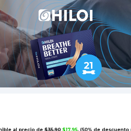
21
ible al precio de
$35.90
$17.95
. (50% de descuento 