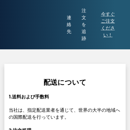
注
今すぐ
連
文
ご注文
絡
を
くださ
先
追
い！
跡
配送について
1.送料および手数料
当社は、指定配送業者を通じて、世界の大半の地域へ
の国際配送を行っています。