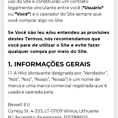
uso do Site e constituirão um contrato
legalmente vinculante entre você (
"Usuário"
ou
"Você"
) e o operador do Site sempre que
você comprar algo no Site.
Se Você não leu e/ou entendeu as provisões
destes Termos, nós recomendamos que
você pare de utilizar o Site e evite fazer
qualquer compra por meio do Site.
1. INFORMAÇÕES GERAIS
1.1. A Hiloi (doravante designada por “Vendedor”,
“Nós”, “Nos”, “Nosso”, “Nossa”) é um nome de
marca e uma marca comercial registrada que é
usada e operada pela:
Bewell EU
Gynėjų St. 4-333, LT-01109 Vilnius, Lithuania
N.º de registo da empresa: 305788600