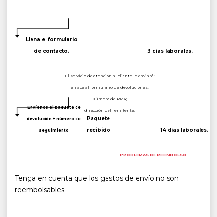
Llena el formulario
de contacto.
3 días laborales.
El servicio de atención al cliente le enviará:
enlace al formulario de devoluciones;
Número de RMA;
Envíenos el paquete de
dirección del remitente.
Paquete
devolución + número de
recibido
14 días laborales.
seguimiento
PROBLEMAS DE REEMBOLSO
Tenga en cuenta que los gastos de envío no son
reembolsables.