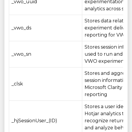
_vwo_uuid
experimentation an
analytics across sess
Stores data related 
_vwo_ds
experiment deliver
reporting for VWO t
Stores session infor
_vwo_sn
used to run and me
VWO experiments
Stores and aggrega
session information 
_clsk
Microsoft Clarity ana
reporting
Stores a user identif
Hotjar analytics to
_hjSessionUser_(ID)
recognize returning
and analyze behavi