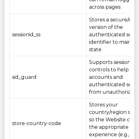
across pages
Stores a secure/en
version of the
sessionid_ss
authenticated sessi
identifier to maintai
state
Supports session sec
controls to help pro
sid_guard
accounts and
authenticated sessi
from unauthorized 
Stores your
country/region sele
so the Website can
store-country-code
the appropriate loc
experience (e.g., la