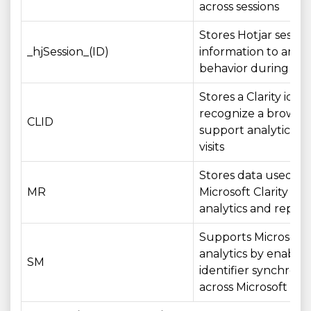
across sessions
Stores Hotjar sessio
_hjSession_(ID)
information to anal
behavior during a vis
Stores a Clarity ident
recognize a browse
CLID
support analytics ac
visits
Stores data used by
MR
Microsoft Clarity for
analytics and report
Supports Microsoft
analytics by enablin
SM
identifier synchroni
across Microsoft do