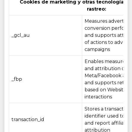
Cookies de marketing y otras tecnologías 
rastreo:
Measures advertisin
conversion perfor
_gcl_au
and supports attrib
of actions to adverti
campaigns
Enables measurem
and attribution of
Meta/Facebook adve
_fbp
and supports retar
based on Website
interactions
Stores a transaction
identifier used to r
transaction_id
and report affiliate
attribution