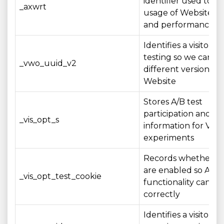
identifier used to 
_axwrt
usage of Website fe
and performance me
Identifies a visitor fo
testing so we can e
_vwo_uuid_v2
different versions of
Website
Stores A/B test
participation and st
_vis_opt_s
information for VW
experiments
Records whether co
are enabled so A/B 
_vis_opt_test_cookie
functionality can op
correctly
Identifies a visitor 