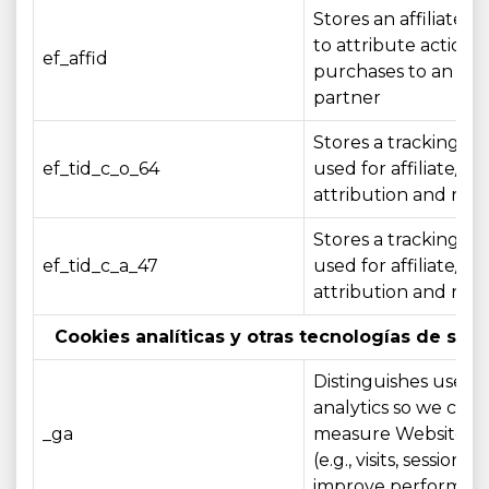
Stores an affiliate id
to attribute actions 
ef_affid
purchases to an affil
partner
Stores a tracking ide
ef_tid_c_o_64
used for affiliate/c
attribution and rep
Stores a tracking ide
ef_tid_c_a_47
used for affiliate/c
attribution and rep
Cookies analíticas y otras tecnologías de seg
Distinguishes users 
analytics so we can
_ga
measure Website u
(e.g., visits, sessions)
improve performan