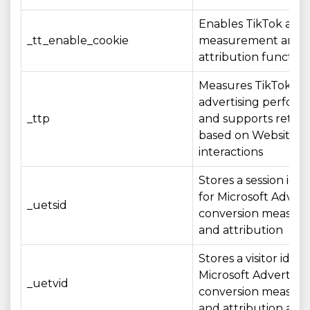
Enables TikTok adve
_tt_enable_cookie
measurement and
attribution function
Measures TikTok
advertising perfor
_ttp
and supports retar
based on Website
interactions
Stores a session iden
for Microsoft Advert
_uetsid
conversion measur
and attribution
Stores a visitor identi
Microsoft Advertisin
_uetvid
conversion measur
and attribution acros