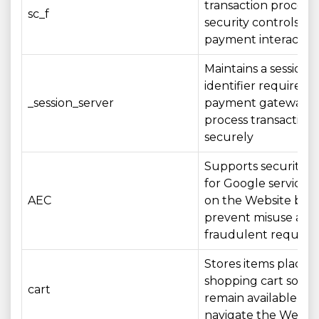
transaction process
sc_f
security controls du
payment interactio
Maintains a session
identifier required 
_session_server
payment gateway t
process transactions
securely
Supports security c
for Google services
AEC
on the Website by 
prevent misuse and
fraudulent request
Stores items placed 
shopping cart so th
cart
remain available as 
navigate the Websi