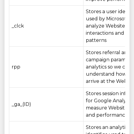
Stores a user identif
used by Microsoft Cl
_clck
analyze Website
interactions and us
patterns
Stores referral and
campaign parameter
rpp
analytics so we can
understand how visi
arrive at the Websit
Stores session infor
for Google Analytics
_ga_(ID)
measure Website u
and performance
Stores an analytics