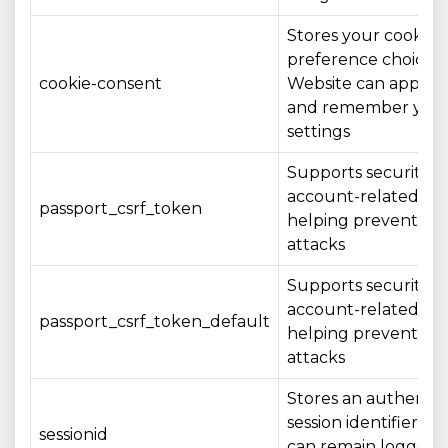
Stores your cookie
preference choices 
cookie-consent
Website can apply 
and remember you
settings
Supports security o
account-related act
passport_csrf_token
helping prevent CS
attacks
Supports security o
account-related act
passport_csrf_token_default
helping prevent CS
attacks
Stores an authenti
session identifier so
sessionid
can remain logged i