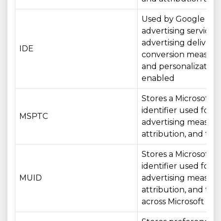
Used by Google
advertising services 
advertising delivery,
IDE
conversion measur
and personalizatio
enabled
Stores a Microsoft
identifier used for
MSPTC
advertising measur
attribution, and tar
Stores a Microsoft
identifier used for
MUID
advertising measur
attribution, and tar
across Microsoft ser