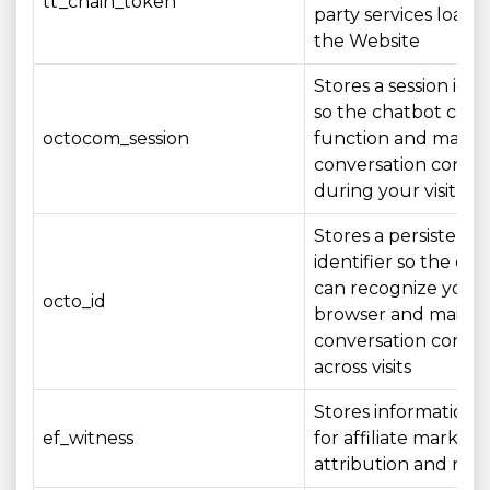
tt_chain_token
party services loade
the Website
Stores a session iden
so the chatbot can
octocom_session
function and mainta
conversation conte
during your visit
Stores a persistent
identifier so the ch
can recognize your
octo_id
browser and mainta
conversation conte
across visits
Stores information 
ef_witness
for affiliate marketi
attribution and rep