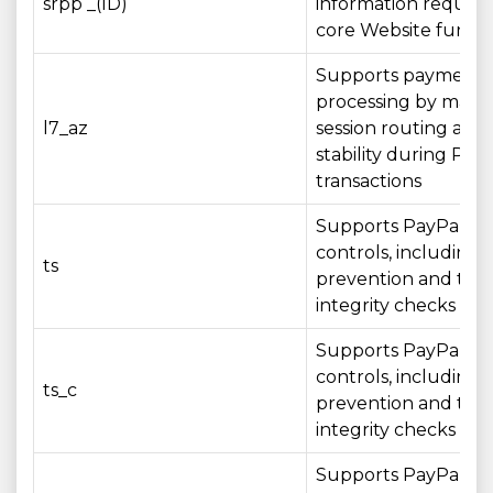
srpp _(ID)
information require
core Website functi
Supports payment
processing by maint
l7_az
session routing and 
stability during Pay
transactions
Supports PayPal sec
controls, including 
ts
prevention and tran
integrity checks
Supports PayPal sec
controls, including 
ts_c
prevention and tran
integrity checks
Supports PayPal