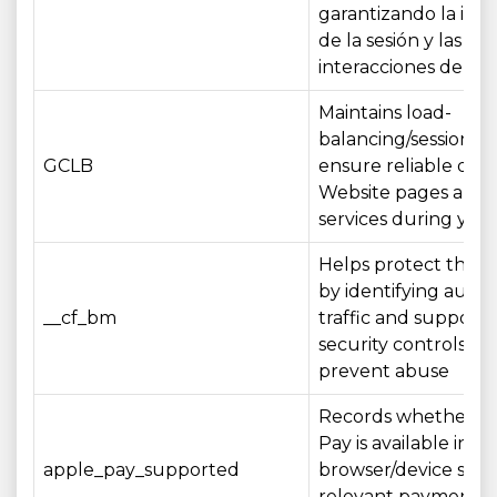
garantizando la int
de la sesión y las
interacciones del us
Maintains load-
balancing/session aff
GCLB
ensure reliable deli
Website pages and
services during your 
Helps protect the 
by identifying aut
__cf_bm
traffic and supporti
security controls th
prevent abuse
Records whether A
Pay is available in y
apple_pay_supported
browser/device so t
relevant payment o