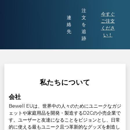
注
今すぐ
連
文
ご注文
絡
を
くださ
先
追
い！
跡
私たちについて
会社
Bewell EUは、世界中の人々のためにユニークなガジ
ェットや家庭用品を開発・製造するD2Cの小売企業で
す。ユーザーと友達になることをビジョンとし、日常
的に使える最もユニーク且つ革新的なグッズを創造し