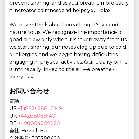
prevent snoring, and as you breathe more easily,
it increases calmness and helps you relax.
We never think about breathing. It's second
nature to us. We recognize the importance of
good airflow only when it is taken away from us:
we start snoring, our noses clog up due to cold
or allergies, and we begin having difficulties
engaging in physical activities. Our quality of life
is intrinsically linked to the air we breathe -
every day.
お問い合わせ
電話:
US
+1 (862) 288-4049
UK
+442080891401
DE
+498004009820
会社: Bewell EU
会社番号: 305788600