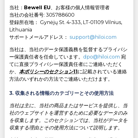
当社：
Bewell EU
、お客様の個人情報管理者
当社の会社番号: 305788600
登録所在地： Gynėjų St. 4-333, LT-01109 Vilnius,
Lithuania
サポートメールアドレス：
support@hiloi.com
当社は、当社のデータ保護義務を監督するプライバシ
ー保護責任者を任命しています。
dpo@hiloi.com
宛
てに直接プライバシー保護責任者にご連絡いただく
か、
本ポリシーのセクション11
に記載されている連絡
方法のいずれかの方法でご連絡いただけます。
3. 収集される情報のカテゴリーとその使用方法
当社は主に、当社の商品またはサービスを提供し、当
社のウェブサイトを運営するために必要なデータのみ
を収集します。このセクションでは、当社がデータを
収集する理由とその使用方法について説明します。