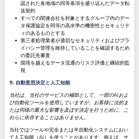
認された各地域の同等条項を盛り込んだデータ転
送契約
すべての関連会社を対象とするグループ内のデー
タ保護協定を同等の高水準の機密性とセキュリテ
ィのあるものとする
第三者処理業者が適切なセキュリティおよびプラ
イバシー管理を維持していることを確認するため
の委託先審査
国境を越えるデータ流通のリスク評価と継続的監
視
9. 自動意思決定と人工知能
当社は、当社のサービスの補助として、一部のAIおよ
び自動化ツールを使用していますが、お客様に法的ま
たは同様の重大な影響を及ぼす決定を行うために、こ
れらに依存することはありません。
当社ではツールや完全または半自動化システムにおい
て人工知能（AI）を使うことがあります。例えば、サ