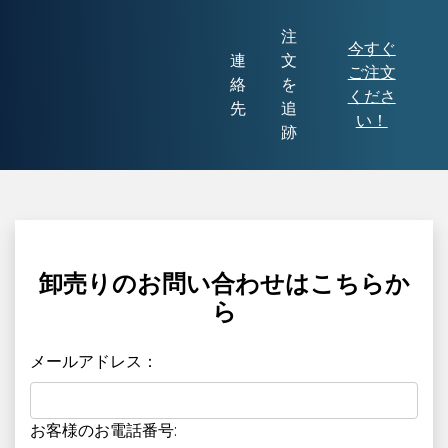
注
今すぐ
連
文
ご注文
絡
を
くださ
先
追
い！
跡
卸売りのお問い合わせはこちらか
ら
メールアドレス：
お客様のお電話番号: